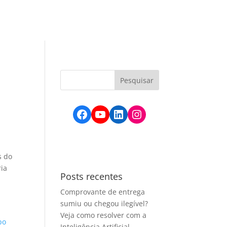
údos
Active BPO
Active Corp
Contato
Facebook
YouTube
LinkedIn
Instagram
s do
ria
Posts recentes
Comprovante de entrega
sumiu ou chegou ilegível?
Veja como resolver com a
Inteligência Artificial