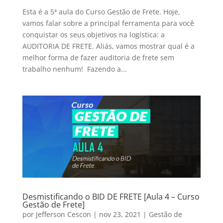
Esta é a 5ª aula do Curso Gestão de Frete. Hoje,
vamos falar sobre a principal ferramenta para você
conquistar os seus objetivos na logística: a
AUDITORIA DE FRETE. Aliás, vamos mostrar qual é a
melhor forma de fazer auditoria de frete sem
trabalho nenhum! Fazendo a...
Desmistificando o BID DE FRETE [Aula 4 – Curso
Gestão de Frete]
por
Jefferson Cescon
|
nov 23, 2021
|
Gestão de