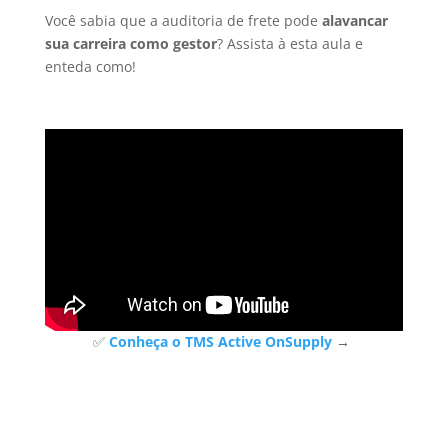
Você sabia que a auditoria de frete pode
alavancar
sua carreira como gestor
? Assista à esta aula e
enteda como!
✅
Conheça o TMS Active OnSupply
→