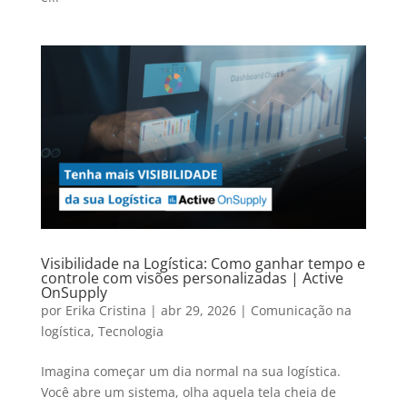
Visibilidade na Logística: Como ganhar tempo e
controle com visões personalizadas | Active
OnSupply
por
Erika Cristina
|
abr 29, 2026
|
Comunicação na
logística
,
Tecnologia
Imagina começar um dia normal na sua logística.
Você abre um sistema, olha aquela tela cheia de