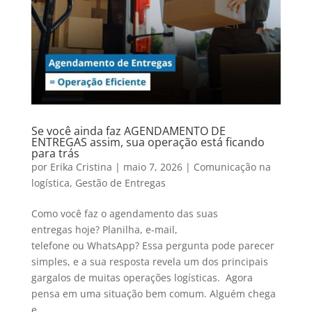
Se você ainda faz AGENDAMENTO DE
ENTREGAS assim, sua operação está ficando
para trás
por
Erika Cristina
|
maio 7, 2026
|
Comunicação na
logística
,
Gestão de Entregas
Como você faz o agendamento das suas
entregas hoje? Planilha, e-mail,
telefone ou WhatsApp? Essa pergunta pode parecer
simples, e a sua resposta revela um dos principais
gargalos de muitas operações logísticas. Agora
pensa em uma situação bem comum. Alguém chega
e...