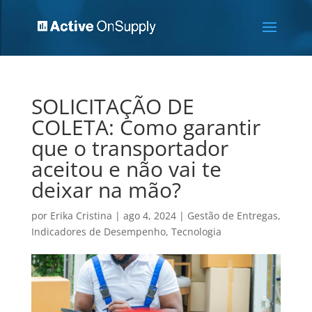
SOLICITAÇÃO DE
COLETA: Como garantir
que o transportador
aceitou e não vai te
deixar na mão?
por
Erika Cristina
|
ago 4, 2024
|
Gestão de Entregas
,
Indicadores de Desempenho
,
Tecnologia