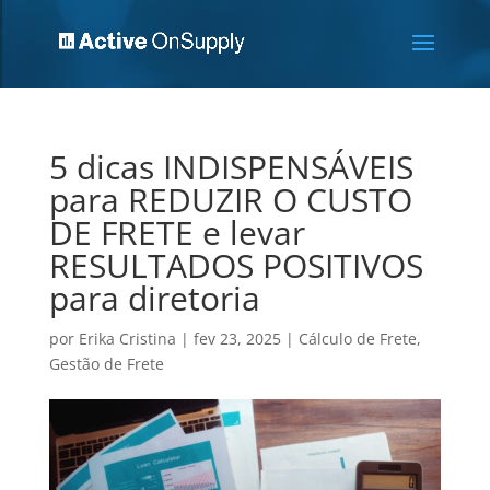
5 dicas INDISPENSÁVEIS
para REDUZIR O CUSTO
DE FRETE e levar
RESULTADOS POSITIVOS
para diretoria
por
Erika Cristina
|
fev 23, 2025
|
Cálculo de Frete
,
Gestão de Frete