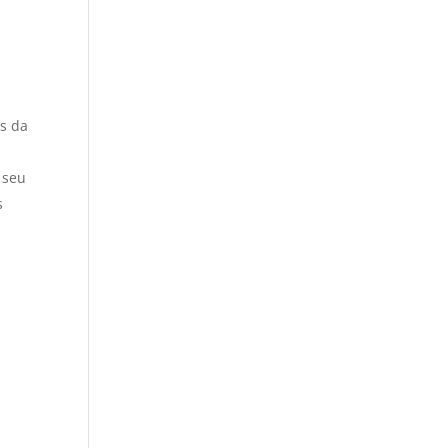
os da
 seu
s
e