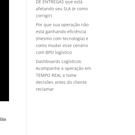
DE ENTREGAS que está
afetando seu SLA (e como
corrigir)
Por que sua operação não
está ganhando eficiência
(mesmo com tecnologia) e
como mudar esse cenário
com BPO logístico
Dashboards Logísticos:
Acompanhe a operação em
TEMPO REAL e tome
decisões antes do cliente
reclamar
ilão