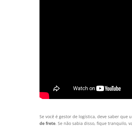
Se você é gestor de logística, deve saber que 
de frete
. Se não sabia disso, fique tranquilo, 