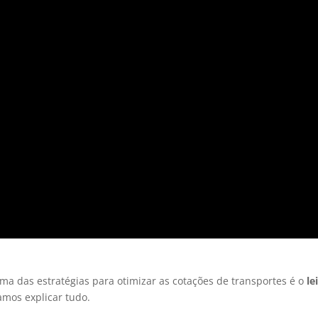
uma das estratégias para otimizar as cotações de transportes é o
le
vamos explicar tudo.