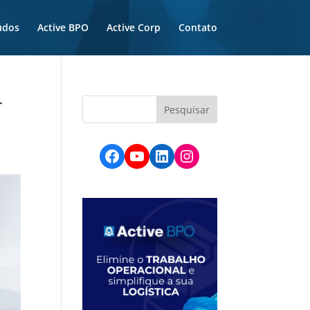
údos
Active BPO
Active Corp
Contato
r
Facebook
YouTube
LinkedIn
Instagram