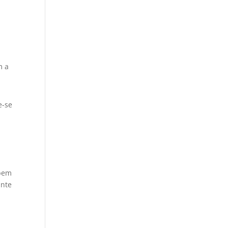
m a
e-se
 bem
ante