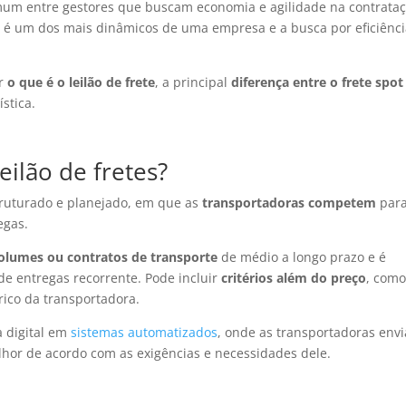
omum entre gestores que buscam economia e agilidade na contrata
ica é um dos mais dinâmicos de uma empresa e a busca por eficiênci
ir
o que é o leilão de frete
, a principal
diferença entre o frete spot
ística.
eilão de fretes?
ruturado e planejado, em que as
transportadoras competem
par
egas.
olumes ou contratos de transporte
de médio a longo prazo e é
entregas recorrente. Pode incluir
critérios além do preço
, com
rico da transportadora.
a digital em
sistemas automatizados
, onde as transportadoras env
lhor de acordo com as exigências e necessidades dele.