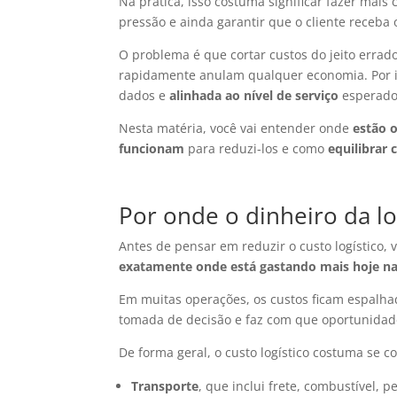
Na prática, isso costuma significar fazer mai
pressão e ainda garantir que o cliente receba
O problema é que cortar custos do jeito errado
rapidamente anulam qualquer economia. Por i
dados e
alinhada ao nível de serviço
esperado
Nesta matéria, você vai entender onde
estão o
funcionam
para reduzi-los e como
equilibrar 
Por onde o dinheiro da lo
Antes de pensar em reduzir o custo logístico,
exatamente onde está gastando mais hoje na
Em muitas operações, os custos ficam espalhado
tomada de decisão e faz com que oportunida
De forma geral, o custo logístico costuma se c
Transporte
, que inclui frete, combustível, 