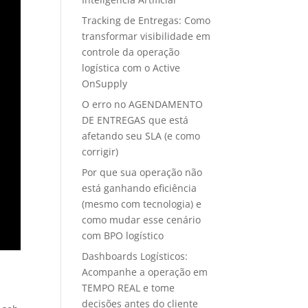
Tracking de Entregas: Como
transformar visibilidade em
controle da operação
logística com o Active
OnSupply
O erro no AGENDAMENTO
DE ENTREGAS que está
afetando seu SLA (e como
corrigir)
Por que sua operação não
está ganhando eficiência
(mesmo com tecnologia) e
como mudar esse cenário
com BPO logístico
Dashboards Logísticos:
Acompanhe a operação em
TEMPO REAL e tome
decisões antes do cliente