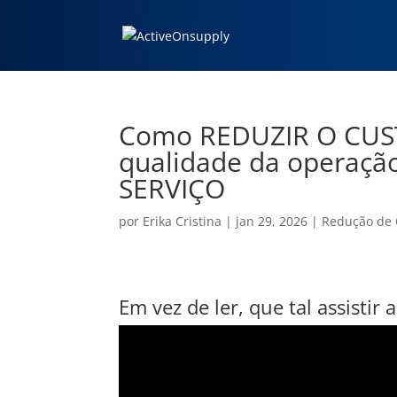
Como REDUZIR O CUST
qualidade da operaç
SERVIÇO
por
Erika Cristina
|
jan 29, 2026
|
Redução de 
Em vez de ler, que tal assistir 