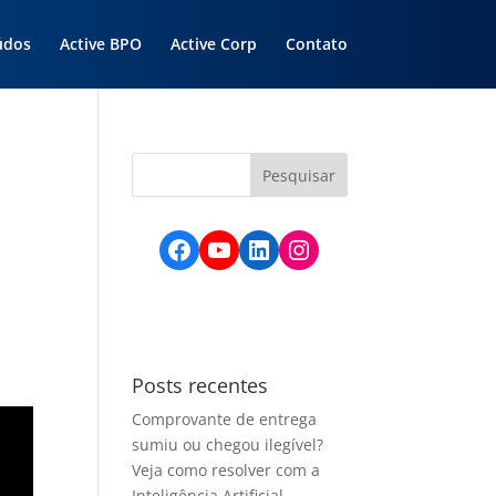
údos
Active BPO
Active Corp
Contato
Facebook
YouTube
LinkedIn
Instagram
Posts recentes
Comprovante de entrega
sumiu ou chegou ilegível?
Veja como resolver com a
Inteligência Artificial