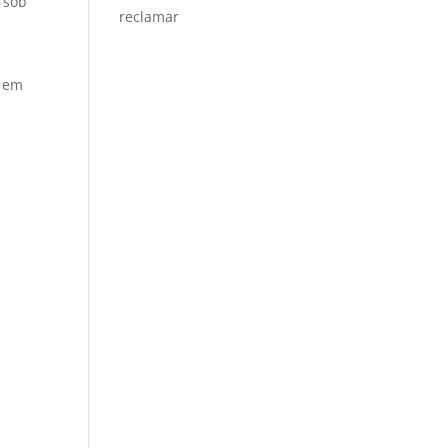
 sob
reclamar
a em