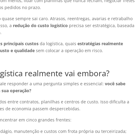
s com menos, lidar com planilhas que nunca fecham, negociar fretes
 os pedidos no prazo.
 quase sempre sai caro. Atrasos, reentregas, avarias e retrabalho
sso, a
redução do custo logístico
precisa ser estratégica, basead
.
s principais custos
da logística, quais
estratégias realmente
custo e qualidade
sem colocar a operação em risco.
gística realmente vai embora?
 vale responder a uma pergunta simples e essencial:
você sabe
 sua operação?
s entre contratos, planilhas e centros de custo. Isso dificulta a
des de economia passem despercebidas.
oncentrar em cinco grandes frentes:
pedágio, manutenção e custos com frota própria ou terceirizada;