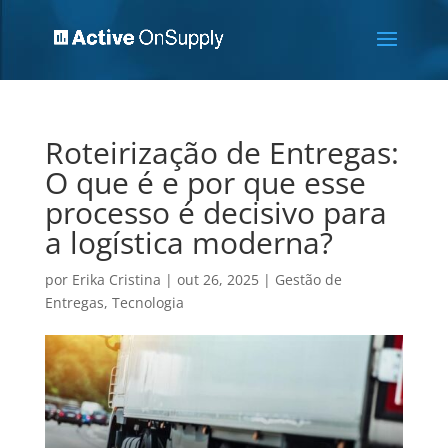
Roteirização de Entregas:
O que é e por que esse
processo é decisivo para
a logística moderna?
por
Erika Cristina
|
out 26, 2025
|
Gestão de
Entregas
,
Tecnologia