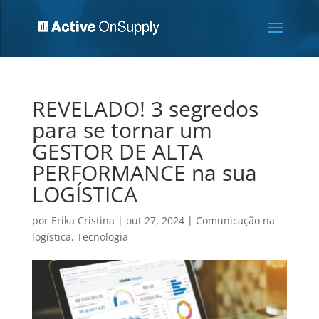
REVELADO! 3 segredos
para se tornar um
GESTOR DE ALTA
PERFORMANCE na sua
LOGÍSTICA
por
Erika Cristina
|
out 27, 2024
|
Comunicação na
logística
,
Tecnologia