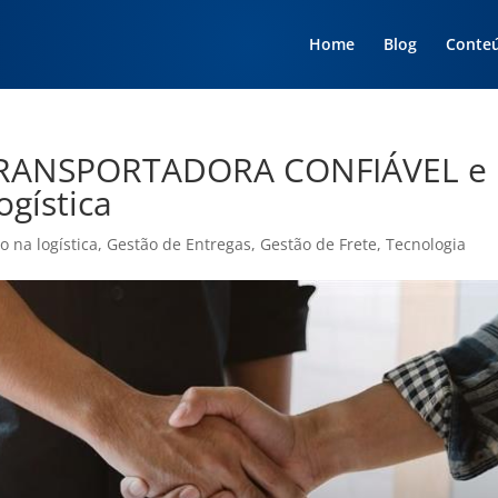
Home
Blog
Conte
TRANSPORTADORA CONFIÁVEL e
ogística
 na logística
,
Gestão de Entregas
,
Gestão de Frete
,
Tecnologia