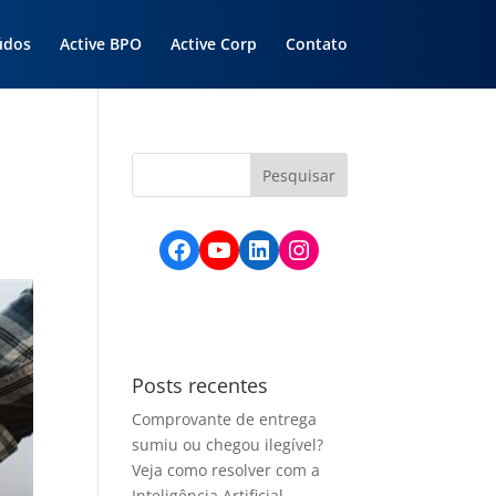
údos
Active BPO
Active Corp
Contato
Facebook
YouTube
LinkedIn
Instagram
Posts recentes
Comprovante de entrega
sumiu ou chegou ilegível?
Veja como resolver com a
Inteligência Artificial