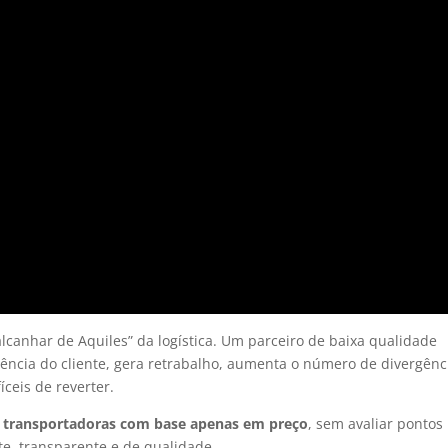
alcanhar de Aquiles” da logística. Um parceiro de baixa qualidade
ência do cliente, gera retrabalho, aumenta o número de divergênc
íceis de reverter.
 transportadoras com base apenas em preço
, sem avaliar pontos
te, transparente e de qualidade.