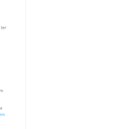
 ter
em
 a
uém