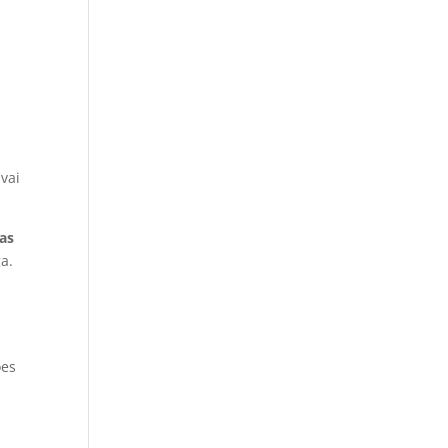
vai
as
a.
ões