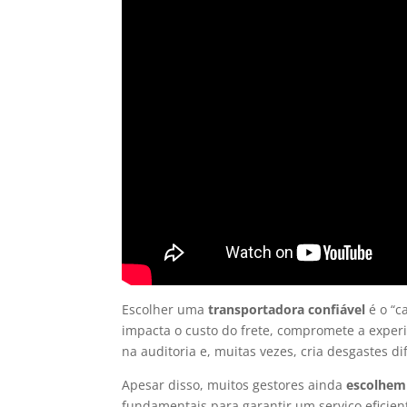
Escolher uma
transportadora confiável
é o “c
impacta o custo do frete, compromete a experi
na auditoria e, muitas vezes, cria desgastes dif
Apesar disso, muitos gestores ainda
escolhem
fundamentais para garantir um serviço eficien