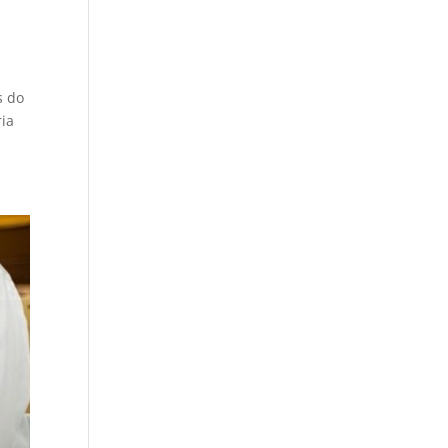
s do
ria