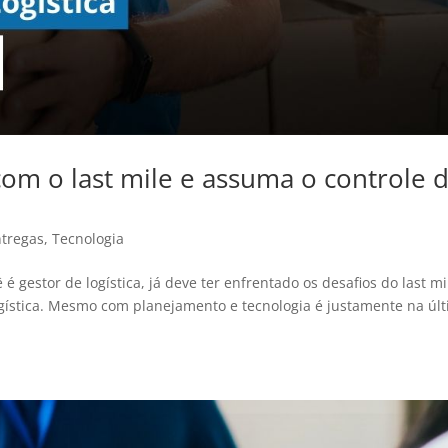
com o last mile e assuma o controle 
ntregas
,
Tecnologia
ê é gestor de logística, já deve ter enfrentado os desafios do last mi
 logística. Mesmo com planejamento e tecnologia é justamente na úl