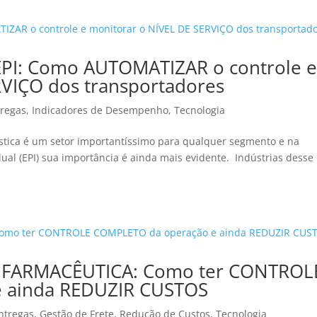
e EPI: Como AUTOMATIZAR o controle 
RVIÇO dos transportadores
tregas
,
Indicadores de Desempenho
,
Tecnologia
ogística é um setor importantíssimo para qualquer segmento e na
ual (EPI) sua importância é ainda mais evidente. Indústrias desse
A FARMACÊUTICA: Como ter CONTROL
 ainda REDUZIR CUSTOS
ntregas
,
Gestão de Frete
,
Redução de Custos
,
Tecnologia