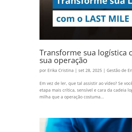
Transforme sua logística 
sua operação
por
Erika Cristina
|
set 28, 2025
|
Gestão de E
Em vez de ler, que tal assistir ao vídeo? Se voc
etapa mais crítica, sensível e cara da cadeia
milha que a operação costuma...