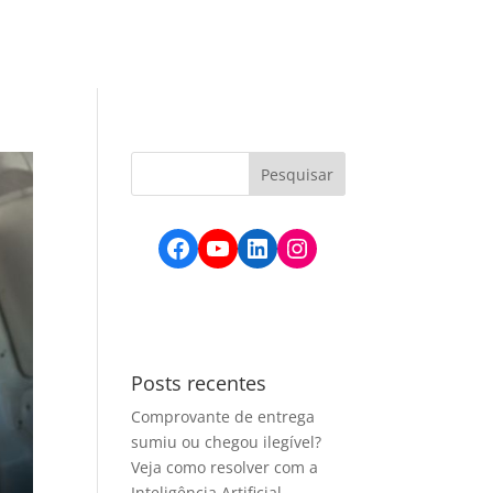
údos
Active BPO
Active Corp
Contato
Facebook
YouTube
LinkedIn
Instagram
Posts recentes
Comprovante de entrega
sumiu ou chegou ilegível?
Veja como resolver com a
Inteligência Artificial